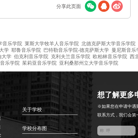
分享此页面
学音乐学院
莱斯大学牧羊人音乐学院
北德克萨斯大学音乐学院
大学
耶鲁音乐学院
巴特勒音乐学院-德克萨斯大学
曼尼斯音乐
纳大学
伯克利音乐学院
克利夫兰音乐学院
欧柏林音乐学院
西
音乐学院
茱莉亚音乐学院
亚利桑那州立大学音乐学院
想了解更多
※如果您在申请中遇
关于学校
联系方式，我们会第
招
信
学校分布图
术