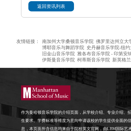
返回资讯列表
友情链接：
南加州大学桑顿音乐学院
佛罗里达州立大
博耶音乐与舞蹈学院
史丹赫音乐学院-纽约
旧金山音乐学院
雅各布音乐学院 - 印第安
伊斯曼音乐学院
柯蒂斯音乐学院
新英格兰
作为曼哈顿音乐学院的介绍页面，从学校介绍、专业介绍、
生要求、学费标准等维度为意向申请该校的学生提供全面的
息，本页面所含信息均来自于院校英文官网，由LBM国际艺